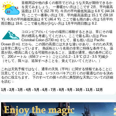
首都周辺や他の多くの都市でどのような天気が期待できるか
を見てみましょう。 一番暖かい月はここです 2月、平均最高
温度は 17.1 ℃ (62.78 ℉). 今月の平均最低気温は 6.8 ℃ (44.24
℉). ここで一番寒い月は 7月、平均最高温度は 15.1 ℃ (59.18
℉). 今月の平均最低気温は 8 ℃ (46.4 ℉). ここで最も雨の多い月は 5月平均
雨日数は 19.6. ここで最も雨が少ない月は 1月平均雨日数は 8.2.
コロンビアのいくつかの場所に移動するときは、常にその場
所の標高も考慮してください。ここで最も高い点は Pico
Cristobal Colon (5730 m) そして、最も低い点は Pacific
Ocean (0 m). だから、この国の高度には大きな違いがあり、そのため天気
は非常に異なっています。 熱反転という名前の非常に特殊な条件でも、温
度が高い標高に高くなる可能性があること、温度が通常。他の条件に応じ
て、200メートル（656フィート）ごとにの1.2 - 1.9 ℃ (2.2 - 3.5 ℉)減少
（そして、我々は、追加すべきことを、覚えておいてください。）
これは天気予報ではなく、通常の天気（平均）に関する情報であることに
注意してください。 これは、いつスロバキアに行くのが最適なのかを決め
るのに役立ちます。 下のすべての個々の月に典型的な天気についての詳細
を読む：
1月
-
2月
-
3月
-
4月
-
5月
-
6月
-
7月
-
8月
-
9月
-
10月
-
11月
-
12月