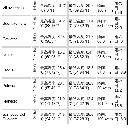
温
雨の
最高温度: 31 ℃
最低温度: 20.7
降雨:
Villavicencio
度:
日:
(87.8 ℉)
℃ (69.26 ℉)
160.7mm
-
13.8
温
雨の
最高温度: 31.2
最低温度: 21.4
降雨:
Buenaventura
度:
日:
℃ (88.16 ℉)
℃ (70.52 ℉)
551.2mm
-
22.3
温
最高温度: 32.5
最低温度: 21.7
降雨:
雨の
Gaviotas
度:
℃ (90.5 ℉)
℃ (71.06 ℉)
86.3mm
日: 8
-
温
雨の
最高温度: 16.1
最低温度: 6.4
降雨:
Ipiales
度:
日:
℃ (60.98 ℉)
℃ (43.52 ℉)
98.8mm
-
19.6
温
最高温度: 25.4
最低温度: 18.3
降雨:
雨の
Lebrija
度:
℃ (77.72 ℉)
℃ (64.94 ℉)
57.3mm
日: 8.9
-
温
雨の
最高温度: 29.7
最低温度: 18.8
降雨:
Palmira
度:
日:
℃ (85.46 ℉)
℃ (65.84 ℉)
60.4mm
-
11.2
温
雨の
最高温度: 21.9
最低温度: 12.4
降雨:
Rionegro
度:
日:
℃ (71.42 ℉)
℃ (54.32 ℉)
101.9mm
-
15.8
温
San Jose Del
最高温度: 34.6
最低温度: 19.6
降雨:
雨の
度:
Guaviare
℃ (94.28 ℉)
℃ (67.28 ℉)
100.4mm
日: 8.9
-