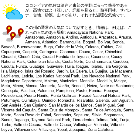
コロンビアの気候は沿岸と東部の平野に沿って熱帯である
が、高地ではより涼しい。詳細を見ると、熱帯雨林、サバン
ナ、台地、砂漠、山々があり、それぞれ温暖な気候です。
この州の通常の天気について話すとき、情報は、例えば、こ
れらの人気のある場所: Amacayacu National Park,
Amazonas, Amazonia, Andino, Antioquia, Aracataca, Arauca,
Armenia, Atlántico, Barranquilla, Bogotá, Bolívar, Bonda,
Boyacá, Buenaventura, Buga, Cabo de la Vela, Calarca, Caldas, Cali,
Capurganá, Caquetá, Cartagena, Casanare, Cauca, Cesar, Chinchiná,
Choachí, Chocó, Chía, Ciudad Perdida de Teyuna, Coconuco, Cocuy
National Park, Colombian Islands, Costa Norte, Cundinamarca, Córdoba,
Cúcuta, Funza, Guatape, Guaviare, Huila, Ibagué, Ipiales, Isla Gorgona,
Isla Malpelo, Islas del Rosario, Jardín, La Calera, La Guajira, La Macarena,
Ladrilleros, Leticia, Los Katios National Park, Los Nevados National Park,
Magdalena Department, Maicao, Manizales, Marinilla, Medellín, Melgar,
Meta, Minca, Mocoa, Montería, Nariño, Necoclí, Neiva, Norte de Santander,
Orinoquía, Pacifica, Palomino, Pamplona, Pasto, Pereira, Popayan,
Providencia, Puerto Nariño, Punta Gallinas, Puracé National Natural Park,
Putumayo, Quimbaya, Quindío, Riohacha, Risaralda, Salento, San Agustin,
San Andrés, San Cipriano, San Martin de los Llanos, San Miguel, San
Vicente del Caguán, Santa Cruz de Mompox, Santa Fe de Antioquia, Santa
Marta, Santa Rosa de Cabal, Santander, Sapzurro, Silvia, Sogamoso,
Sucre, Taganga, Tayrona National Park, Tierradentro, Tolima, Tolú, Tunja,
Turbo, Valle de Cocora, Valle del Cauca, Valledupar, Vichada, Villa de
Leyva, Villavicencio, Villavieja, Yopal, Zipaquirá, Zona Cafetera.