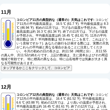
11月
コロンビア11月の典型的な（通常の）天気はこれです:
コロンビ
ア11月の平均最高温度は、 16.5 ℃ (61.7 ℉). 平均最低温度は 8.3
℃ (46.94 ℉). 初めの11月では、下げるの温度が予想され、平均
最高温度は約 16.3 ℃ (61.34 ℉). 終了の11月では、下げるの温度
が予想され、平均最高温度は約 16.45 ℃ (61.61 ℉). 11月の平均
雨日数は 16.7. 平均降雨量は 92.9 mm (
ここを見て、これはどう
いう意味ですか？
). あなたの旅行を計画する際には、実際の天気
がこれらの平均値と異なる場合があることに注意してくださ
い。 今月の初めの日の長さは、約11:58（時間と分）、月11:55
の真ん中、月11:52の終わりです。上記の数値は、主に資本およびその周辺
地域で有効です。 特に標高の異なる山、特に山岳地帯では気象が大きく異
なる可能性があります。
タップするかここをクリックして、コロンビア
12月
コロンビア12月の典型的な（通常の）天気はこれです:
コロンビ
ア12月の平均最高温度は、 16.4 ℃ (61.52 ℉). 平均最低温度は
6.6 ℃ (43.88 ℉). 初めの12月では、より高いの温度が予想され、
平均最高温度は約 16.45 ℃ (61.61 ℉). 終了の12月では、より高