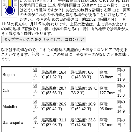
いの温度が予想され、平均最高温度は約 16.6 ℃ (61.88 ℉). 12月
の平均雨日数は 11.9. 平均降雨量は 53.8 mm (
ここを見て、これ
はどういう意味ですか？
). あなたの旅行を計画する際には、実際
の天気がこれらの平均値と異なる場合があることに注意してく
ださい。 今月の初めの日の長さは、約11:52（時間と分）、月
11:51の真ん中、月11:51の終わりです。上記の数値は、主に資本およびそ
の周辺地域で有効です。 特に標高の異なる山、特に山岳地帯では気象が大
きく異なる可能性があります。
タップするかここをクリックして、コロンビア
以下は平均値なので、これらの場所の典型的な天気をコロンビアで考える
ことができます。記号 ' - 'は、この項目に十分なデータがないことを意味し
ます。
温
雨の
最高温度: 16.4
最低温度: 6.6
降雨:
Bogota
度:
日:
℃ (61.52 ℉)
℃ (43.88 ℉)
53.8mm
-
11.9
温
雨の
最高温度: 28.7
最低温度: 19 ℃
降雨:
Cali
度:
日:
℃ (83.66 ℉)
(66.2 ℉)
127.7mm
-
13.3
温
雨の
最高温度: 26.9
最低温度: 16.9
降雨:
Medellin
度:
日:
℃ (80.42 ℉)
℃ (62.42 ℉)
93.6mm
-
14.9
温
最高温度: 31.1
最低温度: 23.8
降雨:
雨の
Barranquilla
度:
℃ (87.98 ℉)
℃ (74.84 ℉)
26.1mm
日: 2
-