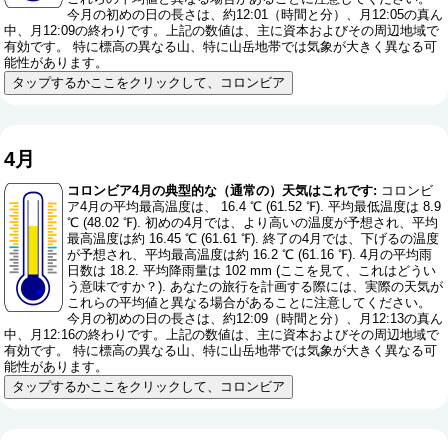
今月の初めの日の長さは、約12:01（時間と分）、月12:05の真ん
中、月12:09の終わりです。上記の数値は、主に資本およびその周辺地域で
有効です。 特に標高の異なる山、特に山岳地帯では気象が大きく異なる可
能性があります。
タップするかここをクリックして、コロンビア
4月
コロンビア4月の典型的な（通常の）天気はこれです:
コロンビ
ア4月の平均最高温度は、 16.4 ℃ (61.52 ℉). 平均最低温度は 8.9
℃ (48.02 ℉). 初めの4月では、より高いの温度が予想され、平均
最高温度は約 16.45 ℃ (61.61 ℉). 終了の4月では、下げるの温度
が予想され、平均最高温度は約 16.2 ℃ (61.16 ℉). 4月の平均雨
日数は 18.2. 平均降雨量は 102 mm (
ここを見て、これはどうい
う意味ですか？
). あなたの旅行を計画する際には、実際の天気が
これらの平均値と異なる場合があることに注意してください。
今月の初めの日の長さは、約12:09（時間と分）、月12:13の真ん
中、月12:16の終わりです。上記の数値は、主に資本およびその周辺地域で
有効です。 特に標高の異なる山、特に山岳地帯では気象が大きく異なる可
能性があります。
タップするかここをクリックして、コロンビア