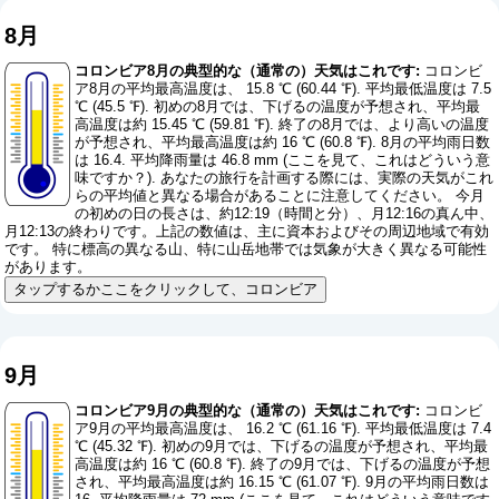
8月
コロンビア8月の典型的な（通常の）天気はこれです:
コロンビ
ア8月の平均最高温度は、 15.8 ℃ (60.44 ℉). 平均最低温度は 7.5
℃ (45.5 ℉). 初めの8月では、下げるの温度が予想され、平均最
高温度は約 15.45 ℃ (59.81 ℉). 終了の8月では、より高いの温度
が予想され、平均最高温度は約 16 ℃ (60.8 ℉). 8月の平均雨日数
は 16.4. 平均降雨量は 46.8 mm (
ここを見て、これはどういう意
味ですか？
). あなたの旅行を計画する際には、実際の天気がこれ
らの平均値と異なる場合があることに注意してください。 今月
の初めの日の長さは、約12:19（時間と分）、月12:16の真ん中、
月12:13の終わりです。上記の数値は、主に資本およびその周辺地域で有効
です。 特に標高の異なる山、特に山岳地帯では気象が大きく異なる可能性
があります。
タップするかここをクリックして、コロンビア
9月
コロンビア9月の典型的な（通常の）天気はこれです:
コロンビ
ア9月の平均最高温度は、 16.2 ℃ (61.16 ℉). 平均最低温度は 7.4
℃ (45.32 ℉). 初めの9月では、下げるの温度が予想され、平均最
高温度は約 16 ℃ (60.8 ℉). 終了の9月では、下げるの温度が予想
され、平均最高温度は約 16.15 ℃ (61.07 ℉). 9月の平均雨日数は