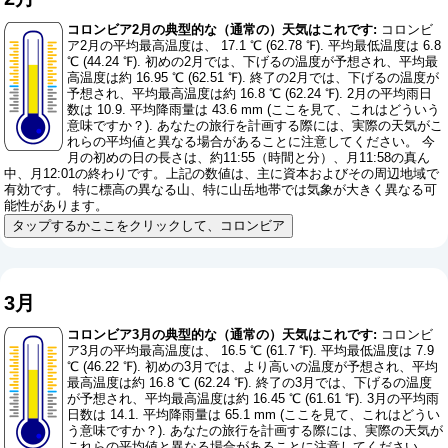
コロンビア2月の典型的な（通常の）天気はこれです:
コロンビ
ア2月の平均最高温度は、 17.1 ℃ (62.78 ℉). 平均最低温度は 6.8
℃ (44.24 ℉). 初めの2月では、下げるの温度が予想され、平均最
高温度は約 16.95 ℃ (62.51 ℉). 終了の2月では、下げるの温度が
予想され、平均最高温度は約 16.8 ℃ (62.24 ℉). 2月の平均雨日
数は 10.9. 平均降雨量は 43.6 mm (
ここを見て、これはどういう
意味ですか？
). あなたの旅行を計画する際には、実際の天気がこ
れらの平均値と異なる場合があることに注意してください。 今
月の初めの日の長さは、約11:55（時間と分）、月11:58の真ん
中、月12:01の終わりです。上記の数値は、主に資本およびその周辺地域で
有効です。 特に標高の異なる山、特に山岳地帯では気象が大きく異なる可
能性があります。
タップするかここをクリックして、コロンビア
3月
コロンビア3月の典型的な（通常の）天気はこれです:
コロンビ
ア3月の平均最高温度は、 16.5 ℃ (61.7 ℉). 平均最低温度は 7.9
℃ (46.22 ℉). 初めの3月では、より高いの温度が予想され、平均
最高温度は約 16.8 ℃ (62.24 ℉). 終了の3月では、下げるの温度
が予想され、平均最高温度は約 16.45 ℃ (61.61 ℉). 3月の平均雨
日数は 14.1. 平均降雨量は 65.1 mm (
ここを見て、これはどうい
う意味ですか？
). あなたの旅行を計画する際には、実際の天気が
これらの平均値と異なる場合があることに注意してください。