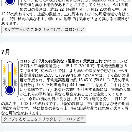
平均値と異なる場合があることに注意してください。 今月の初
めの日の長さは、約12:22（時間と分）、月12:23の真ん中、月
12:23の終わりです。上記の数値は、主に資本およびその周辺地域で有効で
す。 特に標高の異なる山、特に山岳地帯では気象が大きく異なる可能性が
あります。
タップするかここをクリックして、コロンビア
7月
コロンビア7月の典型的な（通常の）天気はこれです:
コロンビ
ア7月の平均最高温度は、 15.1 ℃ (59.18 ℉). 平均最低温度は 8
℃ (46.4 ℉). 初めの7月では、より高いの温度が予想され、平均
最高温度は約 15.55 ℃ (59.99 ℉). 終了の7月では、より高いの温
度が予想され、平均最高温度は約 15.45 ℃ (59.81 ℉). 7月の平均
雨日数は 17.3. 平均降雨量は 44.1 mm (
ここを見て、これはどう
いう意味ですか？
). あなたの旅行を計画する際には、実際の天気
がこれらの平均値と異なる場合があることに注意してくださ
い。 今月の初めの日の長さは、約12:23（時間と分）、月12:21
の真ん中、月12:19の終わりです。上記の数値は、主に資本およびその周辺
地域で有効です。 特に標高の異なる山、特に山岳地帯では気象が大きく異
なる可能性があります。
タップするかここをクリックして、コロンビア