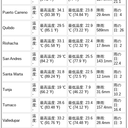
-
21.1
温
最高温度: 34.1
最低温度: 23.8
降雨:
雨の
Puerto Carreno
度:
℃ (93.38 ℉)
℃ (74.84 ℉)
29.4mm
日: 4
-
温
最高温度: 29.5
最低温度: 22.9
降雨:
雨の
Quibdo
度:
℃ (85.1 ℉)
℃ (73.22 ℉)
589mm
日: 26
-
温
最高温度: 33.1
最低温度: 22.4
降雨:
雨の
Riohacha
度:
℃ (91.58 ℉)
℃ (72.32 ℉)
17.8mm
日: 2
-
温
雨の
最高温度: 29 ℃
最低温度: 25.5
降雨:
San Andres
度:
日:
(84.2 ℉)
℃ (77.9 ℉)
143.1mm
-
22.4
温
最高温度: 31.8
最低温度: 22.5
降雨:
雨の
Santa Marta
度:
℃ (89.24 ℉)
℃ (72.5 ℉)
12.1mm
日: 2
-
温
雨の
最高温度: 19 ℃
最低温度: 7.9
降雨:
Tunja
度:
日:
(66.2 ℉)
℃ (46.22 ℉)
31.6mm
-
10.2
温
雨の
最高温度: 28.6
最低温度: 23.4
降雨:
Tumaco
度:
日:
℃ (83.48 ℉)
℃ (74.12 ℉)
157.4mm
-
16.4
温
最高温度: 33.2
最低温度: 23.6
降雨:
雨の
Valledupar
度:
℃ (91.76 ℉)
℃ (74.48 ℉)
28.4mm
日: 3
-