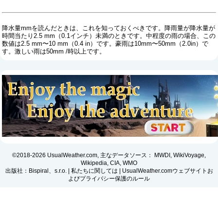
降水量mmを読んだときは、これを知っておくべきです。降雨量が降水量が
時間当たり2.5 mm（0.1インチ）未満のときです。中程度の雨の場合、この
数値は2.5 mm〜10 mm（0.4 in）です。豪雨は10mm〜50mm（2.0in）で
す。激しい雨は50mm /時以上です。
©2018-2026 UsualWeather.com, 主なデータソース： MWDI, WikiVoyage,
Wikipedia, CIA, WMO
出版社：Bispiral、s.r.o. |
私たちに関しては
|
UsualWeather.comウェブサイトお
よびプライバシー保護のルール