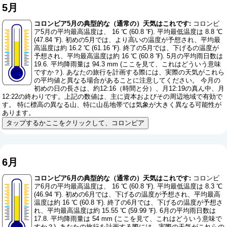
5月
コロンビア5月の典型的な（通常の）天気はこれです:
コロンビ
ア5月の平均最高温度は、 16 ℃ (60.8 ℉). 平均最低温度は 8.8 ℃
(47.84 ℉). 初めの5月では、より高いの温度が予想され、平均最
高温度は約 16.2 ℃ (61.16 ℉). 終了の5月では、下げるの温度が
予想され、平均最高温度は約 16 ℃ (60.8 ℉). 5月の平均雨日数は
19.6. 平均降雨量は 94.3 mm (
ここを見て、これはどういう意味
ですか？
). あなたの旅行を計画する際には、実際の天気がこれら
の平均値と異なる場合があることに注意してください。 今月の
初めの日の長さは、約12:16（時間と分）、月12:19の真ん中、月
12:22の終わりです。上記の数値は、主に資本およびその周辺地域で有効で
す。 特に標高の異なる山、特に山岳地帯では気象が大きく異なる可能性が
あります。
タップするかここをクリックして、コロンビア
6月
コロンビア6月の典型的な（通常の）天気はこれです:
コロンビ
ア6月の平均最高温度は、 16 ℃ (60.8 ℉). 平均最低温度は 8.3 ℃
(46.94 ℉). 初めの6月では、下げるの温度が予想され、平均最高
温度は約 16 ℃ (60.8 ℉). 終了の6月では、下げるの温度が予想さ
れ、平均最高温度は約 15.55 ℃ (59.99 ℉). 6月の平均雨日数は
17.8. 平均降雨量は 54 mm (
ここを見て、これはどういう意味で
すか？
). あなたの旅行を計画する際には、実際の天気がこれらの