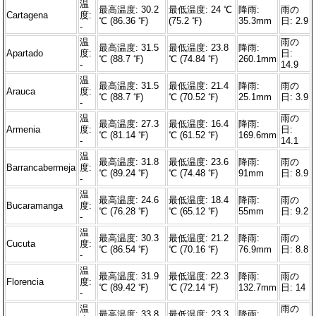
温
最高温度: 30.2
最低温度: 24 ℃
降雨:
雨の
Cartagena
度:
℃ (86.36 ℉)
(75.2 ℉)
35.3mm
日: 2.9
-
温
雨の
最高温度: 31.5
最低温度: 23.8
降雨:
Apartado
度:
日:
℃ (88.7 ℉)
℃ (74.84 ℉)
260.1mm
-
14.9
温
最高温度: 31.5
最低温度: 21.4
降雨:
雨の
Arauca
度:
℃ (88.7 ℉)
℃ (70.52 ℉)
25.1mm
日: 3.9
-
温
雨の
最高温度: 27.3
最低温度: 16.4
降雨:
Armenia
度:
日:
℃ (81.14 ℉)
℃ (61.52 ℉)
169.6mm
-
14.1
温
最高温度: 31.8
最低温度: 23.6
降雨:
雨の
Barrancabermeja
度:
℃ (89.24 ℉)
℃ (74.48 ℉)
91mm
日: 8.9
-
温
最高温度: 24.6
最低温度: 18.4
降雨:
雨の
Bucaramanga
度:
℃ (76.28 ℉)
℃ (65.12 ℉)
55mm
日: 9.2
-
温
最高温度: 30.3
最低温度: 21.2
降雨:
雨の
Cucuta
度:
℃ (86.54 ℉)
℃ (70.16 ℉)
76.9mm
日: 8.8
-
温
最高温度: 31.9
最低温度: 22.3
降雨:
雨の
Florencia
度:
℃ (89.42 ℉)
℃ (72.14 ℉)
132.7mm
日: 14
-
温
雨の
最高温度: 33.8
最低温度: 23.3
降雨: