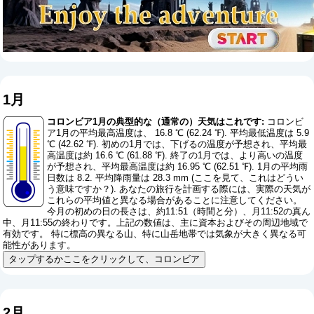
1月
コロンビア1月の典型的な（通常の）天気はこれです:
コロンビ
ア1月の平均最高温度は、 16.8 ℃ (62.24 ℉). 平均最低温度は 5.9
℃ (42.62 ℉). 初めの1月では、下げるの温度が予想され、平均最
高温度は約 16.6 ℃ (61.88 ℉). 終了の1月では、より高いの温度
が予想され、平均最高温度は約 16.95 ℃ (62.51 ℉). 1月の平均雨
日数は 8.2. 平均降雨量は 28.3 mm (
ここを見て、これはどうい
う意味ですか？
). あなたの旅行を計画する際には、実際の天気が
これらの平均値と異なる場合があることに注意してください。
今月の初めの日の長さは、約11:51（時間と分）、月11:52の真ん
中、月11:55の終わりです。上記の数値は、主に資本およびその周辺地域で
有効です。 特に標高の異なる山、特に山岳地帯では気象が大きく異なる可
能性があります。
タップするかここをクリックして、コロンビア
2月