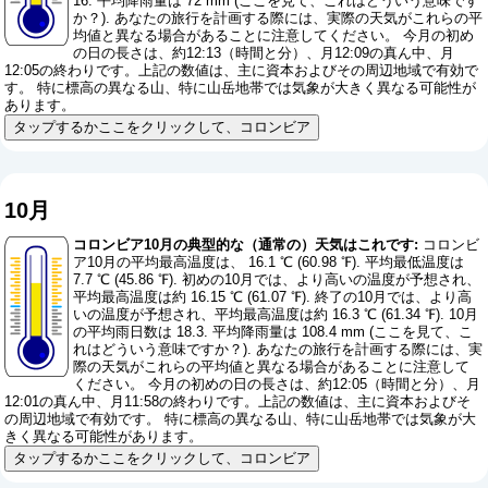
16. 平均降雨量は 72 mm (
ここを見て、これはどういう意味です
か？
). あなたの旅行を計画する際には、実際の天気がこれらの平
均値と異なる場合があることに注意してください。 今月の初め
の日の長さは、約12:13（時間と分）、月12:09の真ん中、月
12:05の終わりです。上記の数値は、主に資本およびその周辺地域で有効で
す。 特に標高の異なる山、特に山岳地帯では気象が大きく異なる可能性が
あります。
タップするかここをクリックして、コロンビア
10月
コロンビア10月の典型的な（通常の）天気はこれです:
コロンビ
ア10月の平均最高温度は、 16.1 ℃ (60.98 ℉). 平均最低温度は
7.7 ℃ (45.86 ℉). 初めの10月では、より高いの温度が予想され、
平均最高温度は約 16.15 ℃ (61.07 ℉). 終了の10月では、より高
いの温度が予想され、平均最高温度は約 16.3 ℃ (61.34 ℉). 10月
の平均雨日数は 18.3. 平均降雨量は 108.4 mm (
ここを見て、こ
れはどういう意味ですか？
). あなたの旅行を計画する際には、実
際の天気がこれらの平均値と異なる場合があることに注意して
ください。 今月の初めの日の長さは、約12:05（時間と分）、月
12:01の真ん中、月11:58の終わりです。上記の数値は、主に資本およびそ
の周辺地域で有効です。 特に標高の異なる山、特に山岳地帯では気象が大
きく異なる可能性があります。
タップするかここをクリックして、コロンビア