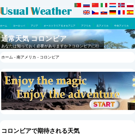
ホーム
ヨーロッパ
アジア
オーストラリア & オセアニア
アフリカ
北アメリカ
中央アメリカ
南アメリカ
通常天気 コロンビア
あなたは知っておく必要がありますか？コロンビアに行
くのに最適な時はいつですか？ここで一年のうちに何が
ホーム
-
南アメリカ
- コロンビア
期待できるでしょうか。
コロンビアで期待される天気