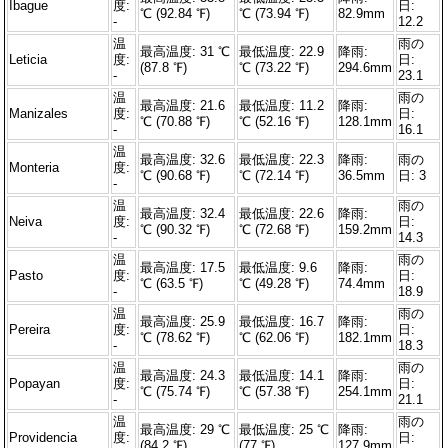
Ibague
度:
日:
℃ (92.84 ℉)
℃ (73.94 ℉)
82.9mm
-
12.2
温
雨の
最高温度: 31 ℃
最低温度: 22.9
降雨:
Leticia
度:
日:
(87.8 ℉)
℃ (73.22 ℉)
294.6mm
-
23.1
温
雨の
最高温度: 21.6
最低温度: 11.2
降雨:
Manizales
度:
日:
℃ (70.88 ℉)
℃ (52.16 ℉)
128.1mm
-
16.1
温
最高温度: 32.6
最低温度: 22.3
降雨:
雨の
Monteria
度:
℃ (90.68 ℉)
℃ (72.14 ℉)
36.5mm
日: 3
-
温
雨の
最高温度: 32.4
最低温度: 22.6
降雨:
Neiva
度:
日:
℃ (90.32 ℉)
℃ (72.68 ℉)
159.2mm
-
14.3
温
雨の
最高温度: 17.5
最低温度: 9.6
降雨:
Pasto
度:
日:
℃ (63.5 ℉)
℃ (49.28 ℉)
74.4mm
-
18.9
温
雨の
最高温度: 25.9
最低温度: 16.7
降雨:
Pereira
度:
日:
℃ (78.62 ℉)
℃ (62.06 ℉)
182.1mm
-
18.3
温
雨の
最高温度: 24.3
最低温度: 14.1
降雨:
Popayan
度:
日:
℃ (75.74 ℉)
℃ (57.38 ℉)
254.1mm
-
21.1
温
雨の
最高温度: 29 ℃
最低温度: 25 ℃
降雨:
Providencia
度:
日:
(84.2 ℉)
(77 ℉)
127.9mm