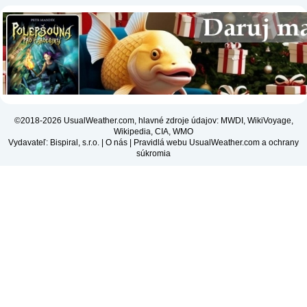
©2018-2026 UsualWeather.com, hlavné zdroje údajov: MWDI, WikiVoyage,
Wikipedia, CIA, WMO
Vydavateľ: Bispiral, s.r.o. |
O nás
|
Pravidlá webu UsualWeather.com a ochrany
súkromia