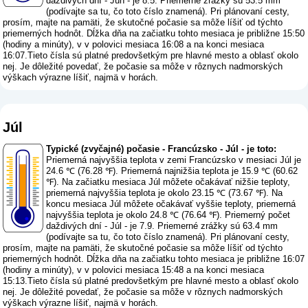
daždivých dní - Jún - je 8.5. Priemerné zrážky sú 53.5 mm
(
podívajte sa tu, čo toto číslo znamená
). Pri plánovaní cesty,
prosím, majte na pamäti, že skutočné počasie sa môže líšiť od týchto
priemerných hodnôt. Dĺžka dňa na začiatku tohto mesiaca je približne 15:50
(hodiny a minúty), v v polovici mesiaca 16:08 a na konci mesiaca
16:07.Tieto čísla sú platné predovšetkým pre hlavné mesto a oblasť okolo
nej. Je dôležité povedať, že počasie sa môže v rôznych nadmorských
výškach výrazne líšiť, najmä v horách.
Júl
Typické (zvyčajné) počasie - Francúzsko - Júl - je toto:
Priemerná najvyššia teplota v zemi Francúzsko v mesiaci Júl je
24.6 ℃ (76.28 ℉). Priemerná najnižšia teplota je 15.9 ℃ (60.62
℉). Na začiatku mesiaca Júl môžete očakávať nižšie teploty,
priemerná najvyššia teplota je okolo 23.15 ℃ (73.67 ℉). Na
koncu mesiaca Júl môžete očakávať vyššie teploty, priemerná
najvyššia teplota je okolo 24.8 ℃ (76.64 ℉). Priemerný počet
daždivých dní - Júl - je 7.9. Priemerné zrážky sú 63.4 mm
(
podívajte sa tu, čo toto číslo znamená
). Pri plánovaní cesty,
prosím, majte na pamäti, že skutočné počasie sa môže líšiť od týchto
priemerných hodnôt. Dĺžka dňa na začiatku tohto mesiaca je približne 16:07
(hodiny a minúty), v v polovici mesiaca 15:48 a na konci mesiaca
15:13.Tieto čísla sú platné predovšetkým pre hlavné mesto a oblasť okolo
nej. Je dôležité povedať, že počasie sa môže v rôznych nadmorských
výškach výrazne líšiť, najmä v horách.