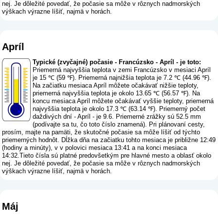
nej. Je dôležité povedať, že počasie sa môže v rôznych nadmorských
výškach výrazne líšiť, najmä v horách.
Apríl
Typické (zvyčajné) počasie - Francúzsko - Apríl - je toto:
Priemerná najvyššia teplota v zemi Francúzsko v mesiaci Apríl
je 15 ℃ (59 ℉). Priemerná najnižšia teplota je 7.2 ℃ (44.96 ℉).
Na začiatku mesiaca Apríl môžete očakávať nižšie teploty,
priemerná najvyššia teplota je okolo 13.65 ℃ (56.57 ℉). Na
koncu mesiaca Apríl môžete očakávať vyššie teploty, priemerná
najvyššia teplota je okolo 17.3 ℃ (63.14 ℉). Priemerný počet
daždivých dní - Apríl - je 9.6. Priemerné zrážky sú 52.5 mm
(
podívajte sa tu, čo toto číslo znamená
). Pri plánovaní cesty,
prosím, majte na pamäti, že skutočné počasie sa môže líšiť od týchto
priemerných hodnôt. Dĺžka dňa na začiatku tohto mesiaca je približne 12:49
(hodiny a minúty), v v polovici mesiaca 13:41 a na konci mesiaca
14:32.Tieto čísla sú platné predovšetkým pre hlavné mesto a oblasť okolo
nej. Je dôležité povedať, že počasie sa môže v rôznych nadmorských
výškach výrazne líšiť, najmä v horách.
Máj