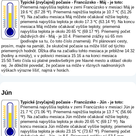
Typické (zvyčajné) počasie - Francúzsko - Máj - je toto:
Priemerná najvyššia teplota v zemi Francúzsko v mesiaci Máj je
19.6 ℃ (67.28 ℉). Priemerná najnižšia teplota je 10.7 ℃ (51.26
℉). Na začiatku mesiaca Máj môžete očakávať nižšie teploty,
priemerná najvyššia teplota je okolo 17.3 ℃ (63.14 ℉). Na koncu
mesiaca Máj môžete očakávať vyššie teploty, priemerná
najvyššia teplota je okolo 20.65 ℃ (69.17 ℉). Priemerný počet
daždivých dní - Máj - je 10.4. Priemerné zrážky sú 65 mm
(
podívajte sa tu, čo toto číslo znamená
). Pri plánovaní cesty,
prosím, majte na pamäti, že skutočné počasie sa môže líšiť od týchto
priemerných hodnôt. Dĺžka dňa na začiatku tohto mesiaca je približne 14:32
(hodiny a minúty), v v polovici mesiaca 15:16 a na konci mesiaca
15:50.Tieto čísla sú platné predovšetkým pre hlavné mesto a oblasť okolo
nej. Je dôležité povedať, že počasie sa môže v rôznych nadmorských
výškach výrazne líšiť, najmä v horách.
Jún
Typické (zvyčajné) počasie - Francúzsko - Jún - je toto:
Priemerná najvyššia teplota v zemi Francúzsko v mesiaci Jún je
21.7 ℃ (71.06 ℉). Priemerná najnižšia teplota je 13.7 ℃ (56.66
℉). Na začiatku mesiaca Jún môžete očakávať nižšie teploty,
priemerná najvyššia teplota je okolo 20.65 ℃ (69.17 ℉). Na
koncu mesiaca Jún môžete očakávať vyššie teploty, priemerná
najvyššia teplota je okolo 23.15 ℃ (73.67 ℉). Priemerný počet