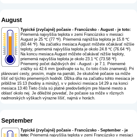
August
Typické (zvyčajné) počasie - Francúzsko - August - je toto:
Priemerná najvyššia teplota v zemi Francúzsko v mesiaci
August je 25 ℃ (77 ℉). Priemerná najnižšia teplota je 15.8 ℃
(60.44 ℉). Na začiatku mesiaca August môžete očakávať nižšie
teploty, priemerná najvyššia teplota je okolo 24.8 ℃ (76.64 ℉).
Na koncu mesiaca August môžete očakávať nižšie teploty,
priemerná najvyššia teplota je okolo 23.1 ℃ (73.58 ℉).
Priemerný počet daždivých dní - August - je 7.1. Priemerné
zrážky sú 42.6 mm (
podívajte sa tu, čo toto číslo znamená
). Pri
plánovaní cesty, prosím, majte na pamäti, že skutočné počasie sa môže
líšiť od týchto priemerných hodnôt. Dĺžka dňa na začiatku tohto mesiaca je
približne 15:13 (hodiny a minúty), v v polovici mesiaca 14:29 a na konci
mesiaca 13:40.Tieto čísla sú platné predovšetkým pre hlavné mesto a
oblasť okolo nej. Je dôležité povedať, že počasie sa môže v rôznych
nadmorských výškach výrazne líšiť, najmä v horách.
September
Typické (zvyčajné) počasie - Francúzsko - September - je
toto:
Priemerná najvyššia teplota v zemi Francúzsko v mesiaci