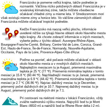
Francúzsko je pomerne veľká krajina, takže podnebie je
rozmanité. Väčšina nízko položených oblastí Francúzska je v
oceánskej klimatickej zóne, takže môžete všeobecne
očakávať chladné zimy a mierne leta. V Stredozemnom mori
však existujú mierne zimy a horúce leto. Vo väčšine zámorských oblastí
Francúzska môžete očakávať tropické podnebie.
Keďže Francúzsko má naozaj veľkú plochu, informácie
uvedené nižšie sa týkajú hlavne oblasti okolo hlavného mesta
tejto krajiny. Ak chcete zobraziť informácie o iných miestach,
vyberte jednu z týchto oblastí:
Auvergne-Rhône-Alpes
,
Bourgogne-Franche-Comté
,
Brittany
,
Centre-Val de Loire
,
Corsica
,
Grand-
Est
,
Hauts-de-France
,
Île-de-France
,
Normandy
,
Nouvelle-Aquitaine
,
Occitanie
,
Pays de la Loire
,
Provence-Alpes-Côte d'Azur
.
Poďme sa pozrieť, aké počasie môžete očakávať v oblasti
okolo hlavného mesta a v mnohých ďalších mestách.
Najteplejším mesiacom tu je August, priemerná maximálna
teplota je 25 ℃ (77 ℉). Priemerná minimálna teplota v tomto
mesiaci je 15.8 ℃ (60.44 ℉). Najchladnejší mesiac tu je Január, priemerná
maximálna teplota je 6.9 ℃ (44.42 ℉). Priemerná minimálna teplota v tomto
mesiaci je 2.7 ℃ (36.86 ℉). Najviac daždivý mesiac tu je December,
priemerný počet daždivých dní je 10.7. Najmenej daždivý mesiac tu je
August, priemerný počet daždivých dní je 7.1.
Pri cestovaní na niektoré miesta v lokácii Francúzsko, vždy
zvážte nadmorskú výšku miesta. Najvyšší bod tu je Mont
Blanc (4810 m) a najnižší bod je Rhone River delta (-2 m).