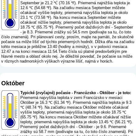
September je 21.2 ℃ (70.16 ℉). Priemerná najnižšia teplota je
12.6 ℃ (54.68 ℉). Na začiatku mesiaca September môžete
očakávať vyššie teploty, priemerná najvyššia teplota je okolo
23.1 ℃ (73.58 ℉). Na koncu mesiaca September môžete
očakávať nižšie teploty, priemerná najvyššia teplota je okolo
18.75 ℃ (65.75 ℉). Priemerný počet daždivých dní - September
- je 8.3. Priemerné zrážky sú 54.5 mm (
podívajte sa tu, čo toto
číslo znamená
). Pri plánovaní cesty, prosím, majte na pamäti, že skutočné
počasie sa môže líšiť od týchto priemerných hodnôt. Dĺžka dňa na začiatku
tohto mesiaca je približne 13:40 (hodiny a minúty), v v polovici mesiaca
12:47 a na konci mesiaca 11:54.Tieto čísla sú platné predovšetkým pre
hlavné mesto a oblasť okolo nej. Je dôležité povedať, že počasie sa môže
v rôznych nadmorských výškach výrazne líšiť, najmä v horách.
Október
Typické (zvyčajné) počasie - Francúzsko - Október - je toto:
Priemerná najvyššia teplota v zemi Francúzsko v mesiaci
Október je 16.3 ℃ (61.34 ℉). Priemerná najnižšia teplota je 9.3
℃ (48.74 ℉). Na začiatku mesiaca Október môžete očakávať
vyššie teploty, priemerná najvyššia teplota je okolo 18.75 ℃
(65.75 ℉). Na koncu mesiaca Október môžete očakávať nižšie
teploty, priemerná najvyššia teplota je okolo 13.45 ℃ (56.21 ℉).
Priemerný počet daždivých dní - Október - je 9.6. Priemerné
zrážky sú 58.7 mm (
podívajte sa tu, čo toto číslo znamená
). Pri