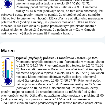
priemerná najvyššia teplota je okolo 10.4 ℃ (50.72 ℉).
Priemerný počet daždivých dní - Február - je 9.3. Priemerné
zrážky sú 44.6 mm (
podívajte sa tu, čo toto číslo znamená
). Pri
plánovaní cesty, prosím, majte na pamäti, že skutočné počasie sa môže
líšiť od týchto priemerných hodnôt. Dĺžka dňa na začiatku tohto mesiaca je
približne 9:21 (hodiny a minúty), v v polovici mesiaca 10:08 a na konci
mesiaca 11:00.Tieto čísla sú platné predovšetkým pre hlavné mesto a
oblasť okolo nej. Je dôležité povedať, že počasie sa môže v rôznych
nadmorských výškach výrazne líšiť, najmä v horách.
Marec
Typické (zvyčajné) počasie - Francúzsko - Marec - je toto:
Priemerná najvyššia teplota v zemi Francúzsko v mesiaci Marec
je 12.3 ℃ (54.14 ℉). Priemerná najnižšia teplota je 5.2 ℃ (41.36
℉). Na začiatku mesiaca Marec môžete očakávať nižšie teploty,
priemerná najvyššia teplota je okolo 10.4 ℃ (50.72 ℉). Na koncu
mesiaca Marec môžete očakávať vyššie teploty, priemerná
najvyššia teplota je okolo 13.65 ℃ (56.57 ℉). Priemerný počet
daždivých dní - Marec - je 10.4. Priemerné zrážky sú 49.5 mm
(
podívajte sa tu, čo toto číslo znamená
). Pri plánovaní cesty,
prosím, majte na pamäti, že skutočné počasie sa môže líšiť od týchto
priemerných hodnôt. Dĺžka dňa na začiatku tohto mesiaca je približne 11:00
(hodiny a minúty), v v polovici mesiaca 11:54 a na konci mesiaca
12:49.Tieto čísla sú platné predovšetkým pre hlavné mesto a oblasť okolo