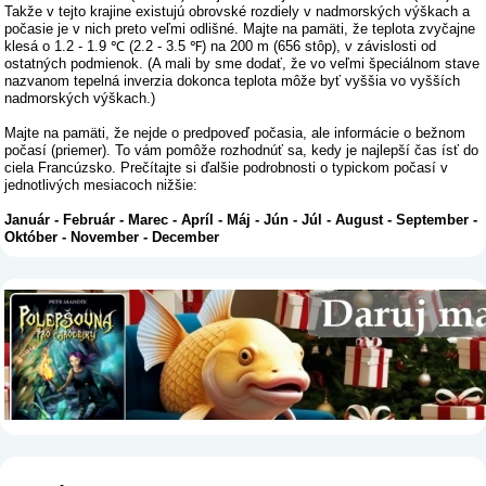
Takže v tejto krajine existujú obrovské rozdiely v nadmorských výškach a
počasie je v nich preto veľmi odlišné. Majte na pamäti, že teplota zvyčajne
klesá o 1.2 - 1.9 ℃ (2.2 - 3.5 ℉) na 200 m (656 stôp), v závislosti od
ostatných podmienok. (A mali by sme dodať, že vo veľmi špeciálnom stave
nazvanom tepelná inverzia dokonca teplota môže byť vyššia vo vyšších
nadmorských výškach.)
Majte na pamäti, že nejde o predpoveď počasia, ale informácie o bežnom
počasí (priemer). To vám pomôže rozhodnúť sa, kedy je najlepší čas ísť do
ciela Francúzsko. Prečítajte si ďalšie podrobnosti o typickom počasí v
jednotlivých mesiacoch nižšie:
Január
-
Február
-
Marec
-
Apríl
-
Máj
-
Jún
-
Júl
-
August
-
September
-
Október
-
November
-
December