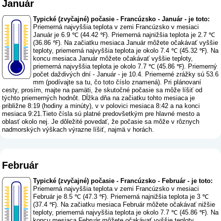
Január
Typické (zvyčajné) počasie - Francúzsko - Január - je toto:
Priemerná najvyššia teplota v zemi Francúzsko v mesiaci
Január je 6.9 ℃ (44.42 ℉). Priemerná najnižšia teplota je 2.7 ℃
(36.86 ℉). Na začiatku mesiaca Január môžete očakávať vyššie
teploty, priemerná najvyššia teplota je okolo 7.4 ℃ (45.32 ℉). Na
koncu mesiaca Január môžete očakávať vyššie teploty,
priemerná najvyššia teplota je okolo 7.7 ℃ (45.86 ℉). Priemerný
počet daždivých dní - Január - je 10.4. Priemerné zrážky sú 53.6
mm (
podívajte sa tu, čo toto číslo znamená
). Pri plánovaní
cesty, prosím, majte na pamäti, že skutočné počasie sa môže líšiť od
týchto priemerných hodnôt. Dĺžka dňa na začiatku tohto mesiaca je
približne 8:19 (hodiny a minúty), v v polovici mesiaca 8:42 a na konci
mesiaca 9:21.Tieto čísla sú platné predovšetkým pre hlavné mesto a
oblasť okolo nej. Je dôležité povedať, že počasie sa môže v rôznych
nadmorských výškach výrazne líšiť, najmä v horách.
Február
Typické (zvyčajné) počasie - Francúzsko - Február - je toto:
Priemerná najvyššia teplota v zemi Francúzsko v mesiaci
Február je 8.5 ℃ (47.3 ℉). Priemerná najnižšia teplota je 3 ℃
(37.4 ℉). Na začiatku mesiaca Február môžete očakávať nižšie
teploty, priemerná najvyššia teplota je okolo 7.7 ℃ (45.86 ℉). Na
koncu mesiaca Február môžete očakávať vyššie teploty,