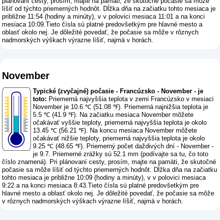
plánovaní cesty, prosím, majte na pamäti, že skutočné počasie sa môže
líšiť od týchto priemerných hodnôt. Dĺžka dňa na začiatku tohto mesiaca je
približne 11:54 (hodiny a minúty), v v polovici mesiaca 11:01 a na konci
mesiaca 10:09.Tieto čísla sú platné predovšetkým pre hlavné mesto a
oblasť okolo nej. Je dôležité povedať, že počasie sa môže v rôznych
nadmorských výškach výrazne líšiť, najmä v horách.
November
Typické (zvyčajné) počasie - Francúzsko - November - je
toto:
Priemerná najvyššia teplota v zemi Francúzsko v mesiaci
November je 10.6 ℃ (51.08 ℉). Priemerná najnižšia teplota je
5.5 ℃ (41.9 ℉). Na začiatku mesiaca November môžete
očakávať vyššie teploty, priemerná najvyššia teplota je okolo
13.45 ℃ (56.21 ℉). Na koncu mesiaca November môžete
očakávať nižšie teploty, priemerná najvyššia teplota je okolo
9.25 ℃ (48.65 ℉). Priemerný počet daždivých dní - November -
je 9.7. Priemerné zrážky sú 52.1 mm (
podívajte sa tu, čo toto
číslo znamená
). Pri plánovaní cesty, prosím, majte na pamäti, že skutočné
počasie sa môže líšiť od týchto priemerných hodnôt. Dĺžka dňa na začiatku
tohto mesiaca je približne 10:09 (hodiny a minúty), v v polovici mesiaca
9:22 a na konci mesiaca 8:43.Tieto čísla sú platné predovšetkým pre
hlavné mesto a oblasť okolo nej. Je dôležité povedať, že počasie sa môže
v rôznych nadmorských výškach výrazne líšiť, najmä v horách.