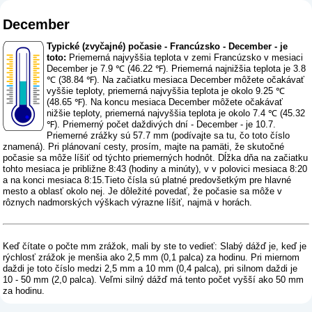
December
Typické (zvyčajné) počasie - Francúzsko - December - je
toto:
Priemerná najvyššia teplota v zemi Francúzsko v mesiaci
December je 7.9 ℃ (46.22 ℉). Priemerná najnižšia teplota je 3.8
℃ (38.84 ℉). Na začiatku mesiaca December môžete očakávať
vyššie teploty, priemerná najvyššia teplota je okolo 9.25 ℃
(48.65 ℉). Na koncu mesiaca December môžete očakávať
nižšie teploty, priemerná najvyššia teplota je okolo 7.4 ℃ (45.32
℉). Priemerný počet daždivých dní - December - je 10.7.
Priemerné zrážky sú 57.7 mm (
podívajte sa tu, čo toto číslo
znamená
). Pri plánovaní cesty, prosím, majte na pamäti, že skutočné
počasie sa môže líšiť od týchto priemerných hodnôt. Dĺžka dňa na začiatku
tohto mesiaca je približne 8:43 (hodiny a minúty), v v polovici mesiaca 8:20
a na konci mesiaca 8:15.Tieto čísla sú platné predovšetkým pre hlavné
mesto a oblasť okolo nej. Je dôležité povedať, že počasie sa môže v
rôznych nadmorských výškach výrazne líšiť, najmä v horách.
Keď čítate o počte mm zrážok, mali by ste to vedieť: Slabý dážď je, keď je
rýchlosť zrážok je menšia ako 2,5 mm (0,1 palca) za hodinu. Pri miernom
daždi je toto číslo medzi 2,5 mm a 10 mm (0,4 palca), pri silnom daždi je
10 - 50 mm (2,0 palca). Veľmi silný dážď má tento počet vyšší ako 50 mm
za hodinu.