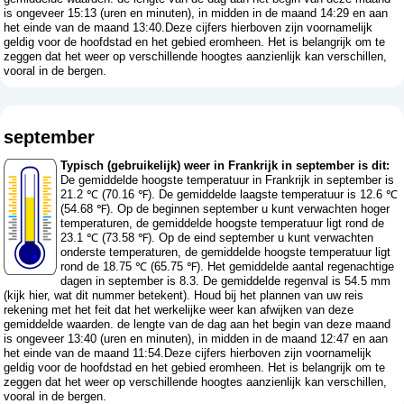
is ongeveer 15:13 (uren en minuten), in midden in de maand 14:29 en aan
het einde van de maand 13:40.Deze cijfers hierboven zijn voornamelijk
geldig voor de hoofdstad en het gebied eromheen. Het is belangrijk om te
zeggen dat het weer op verschillende hoogtes aanzienlijk kan verschillen,
vooral in de bergen.
september
Typisch (gebruikelijk) weer in Frankrijk in september is dit:
De gemiddelde hoogste temperatuur in Frankrijk in september is
21.2 ℃ (70.16 ℉). De gemiddelde laagste temperatuur is 12.6 ℃
(54.68 ℉). Op de beginnen september u kunt verwachten hoger
temperaturen, de gemiddelde hoogste temperatuur ligt rond de
23.1 ℃ (73.58 ℉). Op de eind september u kunt verwachten
onderste temperaturen, de gemiddelde hoogste temperatuur ligt
rond de 18.75 ℃ (65.75 ℉). Het gemiddelde aantal regenachtige
dagen in september is 8.3. De gemiddelde regenval is 54.5 mm
(
kijk hier, wat dit nummer betekent
). Houd bij het plannen van uw reis
rekening met het feit dat het werkelijke weer kan afwijken van deze
gemiddelde waarden. de lengte van de dag aan het begin van deze maand
is ongeveer 13:40 (uren en minuten), in midden in de maand 12:47 en aan
het einde van de maand 11:54.Deze cijfers hierboven zijn voornamelijk
geldig voor de hoofdstad en het gebied eromheen. Het is belangrijk om te
zeggen dat het weer op verschillende hoogtes aanzienlijk kan verschillen,
vooral in de bergen.