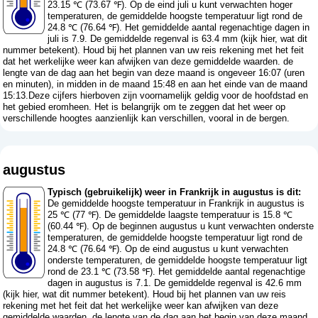
23.15 ℃ (73.67 ℉). Op de eind juli u kunt verwachten hoger
temperaturen, de gemiddelde hoogste temperatuur ligt rond de
24.8 ℃ (76.64 ℉). Het gemiddelde aantal regenachtige dagen in
juli is 7.9. De gemiddelde regenval is 63.4 mm (
kijk hier, wat dit
nummer betekent
). Houd bij het plannen van uw reis rekening met het feit
dat het werkelijke weer kan afwijken van deze gemiddelde waarden. de
lengte van de dag aan het begin van deze maand is ongeveer 16:07 (uren
en minuten), in midden in de maand 15:48 en aan het einde van de maand
15:13.Deze cijfers hierboven zijn voornamelijk geldig voor de hoofdstad en
het gebied eromheen. Het is belangrijk om te zeggen dat het weer op
verschillende hoogtes aanzienlijk kan verschillen, vooral in de bergen.
augustus
Typisch (gebruikelijk) weer in Frankrijk in augustus is dit:
De gemiddelde hoogste temperatuur in Frankrijk in augustus is
25 ℃ (77 ℉). De gemiddelde laagste temperatuur is 15.8 ℃
(60.44 ℉). Op de beginnen augustus u kunt verwachten onderste
temperaturen, de gemiddelde hoogste temperatuur ligt rond de
24.8 ℃ (76.64 ℉). Op de eind augustus u kunt verwachten
onderste temperaturen, de gemiddelde hoogste temperatuur ligt
rond de 23.1 ℃ (73.58 ℉). Het gemiddelde aantal regenachtige
dagen in augustus is 7.1. De gemiddelde regenval is 42.6 mm
(
kijk hier, wat dit nummer betekent
). Houd bij het plannen van uw reis
rekening met het feit dat het werkelijke weer kan afwijken van deze
gemiddelde waarden. de lengte van de dag aan het begin van deze maand