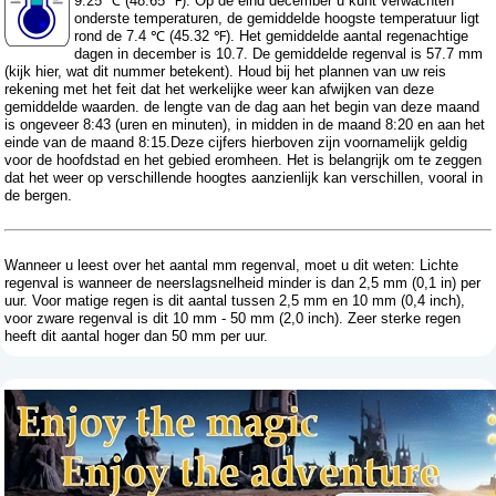
9.25 ℃ (48.65 ℉). Op de eind december u kunt verwachten
onderste temperaturen, de gemiddelde hoogste temperatuur ligt
rond de 7.4 ℃ (45.32 ℉). Het gemiddelde aantal regenachtige
dagen in december is 10.7. De gemiddelde regenval is 57.7 mm
(
kijk hier, wat dit nummer betekent
). Houd bij het plannen van uw reis
rekening met het feit dat het werkelijke weer kan afwijken van deze
gemiddelde waarden. de lengte van de dag aan het begin van deze maand
is ongeveer 8:43 (uren en minuten), in midden in de maand 8:20 en aan het
einde van de maand 8:15.Deze cijfers hierboven zijn voornamelijk geldig
voor de hoofdstad en het gebied eromheen. Het is belangrijk om te zeggen
dat het weer op verschillende hoogtes aanzienlijk kan verschillen, vooral in
de bergen.
Wanneer u leest over het aantal mm regenval, moet u dit weten: Lichte
regenval is wanneer de neerslagsnelheid minder is dan 2,5 mm (0,1 in) per
uur. Voor matige regen is dit aantal tussen 2,5 mm en 10 mm (0,4 inch),
voor zware regenval is dit 10 mm - 50 mm (2,0 inch). Zeer sterke regen
heeft dit aantal hoger dan 50 mm per uur.