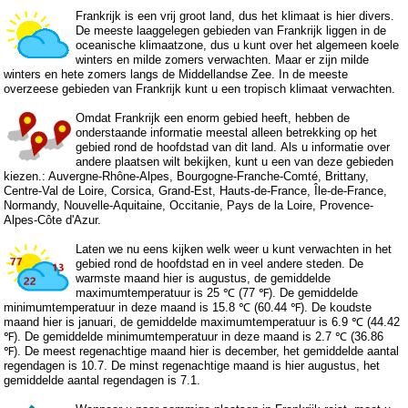
Frankrijk is een vrij groot land, dus het klimaat is hier divers.
De meeste laaggelegen gebieden van Frankrijk liggen in de
oceanische klimaatzone, dus u kunt over het algemeen koele
winters en milde zomers verwachten. Maar er zijn milde
winters en hete zomers langs de Middellandse Zee. In de meeste
overzeese gebieden van Frankrijk kunt u een tropisch klimaat verwachten.
Omdat Frankrijk een enorm gebied heeft, hebben de
onderstaande informatie meestal alleen betrekking op het
gebied rond de hoofdstad van dit land. Als u informatie over
andere plaatsen wilt bekijken, kunt u een van deze gebieden
kiezen.:
Auvergne-Rhône-Alpes
,
Bourgogne-Franche-Comté
,
Brittany
,
Centre-Val de Loire
,
Corsica
,
Grand-Est
,
Hauts-de-France
,
Île-de-France
,
Normandy
,
Nouvelle-Aquitaine
,
Occitanie
,
Pays de la Loire
,
Provence-
Alpes-Côte d'Azur
.
Laten we nu eens kijken welk weer u kunt verwachten in het
gebied rond de hoofdstad en in veel andere steden. De
warmste maand hier is augustus, de gemiddelde
maximumtemperatuur is 25 ℃ (77 ℉). De gemiddelde
minimumtemperatuur in deze maand is 15.8 ℃ (60.44 ℉). De koudste
maand hier is januari, de gemiddelde maximumtemperatuur is 6.9 ℃ (44.42
℉). De gemiddelde minimumtemperatuur in deze maand is 2.7 ℃ (36.86
℉). De meest regenachtige maand hier is december, het gemiddelde aantal
regendagen is 10.7. De minst regenachtige maand is hier augustus, het
gemiddelde aantal regendagen is 7.1.