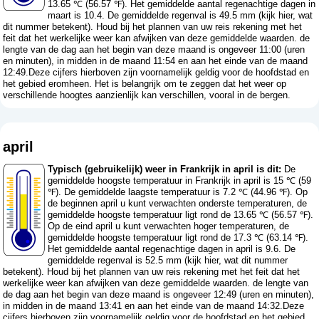
13.65 ℃ (56.57 ℉). Het gemiddelde aantal regenachtige dagen in
maart is 10.4. De gemiddelde regenval is 49.5 mm (
kijk hier, wat
dit nummer betekent
). Houd bij het plannen van uw reis rekening met het
feit dat het werkelijke weer kan afwijken van deze gemiddelde waarden. de
lengte van de dag aan het begin van deze maand is ongeveer 11:00 (uren
en minuten), in midden in de maand 11:54 en aan het einde van de maand
12:49.Deze cijfers hierboven zijn voornamelijk geldig voor de hoofdstad en
het gebied eromheen. Het is belangrijk om te zeggen dat het weer op
verschillende hoogtes aanzienlijk kan verschillen, vooral in de bergen.
april
Typisch (gebruikelijk) weer in Frankrijk in april is dit:
De
gemiddelde hoogste temperatuur in Frankrijk in april is 15 ℃ (59
℉). De gemiddelde laagste temperatuur is 7.2 ℃ (44.96 ℉). Op
de beginnen april u kunt verwachten onderste temperaturen, de
gemiddelde hoogste temperatuur ligt rond de 13.65 ℃ (56.57 ℉).
Op de eind april u kunt verwachten hoger temperaturen, de
gemiddelde hoogste temperatuur ligt rond de 17.3 ℃ (63.14 ℉).
Het gemiddelde aantal regenachtige dagen in april is 9.6. De
gemiddelde regenval is 52.5 mm (
kijk hier, wat dit nummer
betekent
). Houd bij het plannen van uw reis rekening met het feit dat het
werkelijke weer kan afwijken van deze gemiddelde waarden. de lengte van
de dag aan het begin van deze maand is ongeveer 12:49 (uren en minuten),
in midden in de maand 13:41 en aan het einde van de maand 14:32.Deze
cijfers hierboven zijn voornamelijk geldig voor de hoofdstad en het gebied