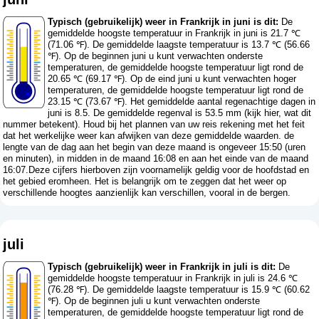
Typisch (gebruikelijk) weer in Frankrijk in juni is dit:
De
gemiddelde hoogste temperatuur in Frankrijk in juni is 21.7 ℃
(71.06 ℉). De gemiddelde laagste temperatuur is 13.7 ℃ (56.66
℉). Op de beginnen juni u kunt verwachten onderste
temperaturen, de gemiddelde hoogste temperatuur ligt rond de
20.65 ℃ (69.17 ℉). Op de eind juni u kunt verwachten hoger
temperaturen, de gemiddelde hoogste temperatuur ligt rond de
23.15 ℃ (73.67 ℉). Het gemiddelde aantal regenachtige dagen in
juni is 8.5. De gemiddelde regenval is 53.5 mm (
kijk hier, wat dit
nummer betekent
). Houd bij het plannen van uw reis rekening met het feit
dat het werkelijke weer kan afwijken van deze gemiddelde waarden. de
lengte van de dag aan het begin van deze maand is ongeveer 15:50 (uren
en minuten), in midden in de maand 16:08 en aan het einde van de maand
16:07.Deze cijfers hierboven zijn voornamelijk geldig voor de hoofdstad en
het gebied eromheen. Het is belangrijk om te zeggen dat het weer op
verschillende hoogtes aanzienlijk kan verschillen, vooral in de bergen.
juli
Typisch (gebruikelijk) weer in Frankrijk in juli is dit:
De
gemiddelde hoogste temperatuur in Frankrijk in juli is 24.6 ℃
(76.28 ℉). De gemiddelde laagste temperatuur is 15.9 ℃ (60.62
℉). Op de beginnen juli u kunt verwachten onderste
temperaturen, de gemiddelde hoogste temperatuur ligt rond de