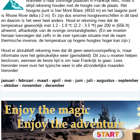
Wanneer u naar sommige plaatsen in Frankrijk reist, moet u
altijd rekening houden met de hoogte van de plaats. Het
hoogste punt is hier Mont Blanc (4810 m) en het laagste punt
is Rhone River delta (-2 m). Er zijn dus enorme hoogteverschillen in dit land
en daarom is het weer heel anders. Houd er rekening mee dat de
temperatuur gewoonlijk met 1.2 - 1.9 ℃ (2.2 - 3.5 ℉) per 200 m (656 ft)
afneemt, afhankelijk van de overige omstandigheden. (En we moeten
hieraan toevoegen dat zelfs in de zeer speciale situatie met de naam
thermische inversie, de temperatuur op hogere hoogtes hoger kan zijn.)
Houd er alstublieft rekening mee dat dit geen weersvoorspelling is, maar
informatie over het gebruikelijke weer (gemiddeld). Dit zou u moeten helpen
beslissen, wanneer de beste tijd is om naar Frankrijk te gaan. Lees
hieronder meer over het typische weer in alle afzonderlijke maanden
hieronder:
januari
-
februari
-
maart
-
april
-
mei
-
juni
-
juli
-
augustus
-
september
-
oktober
-
november
-
december