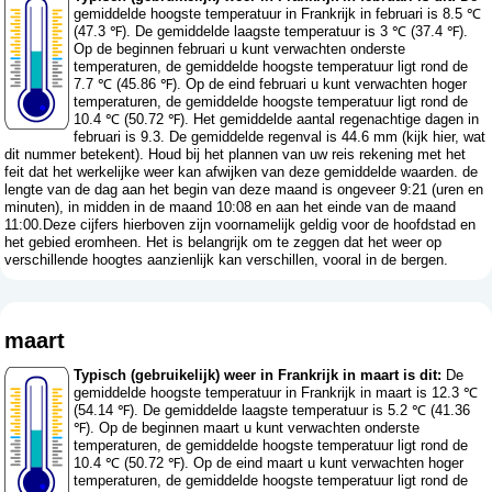
gemiddelde hoogste temperatuur in Frankrijk in februari is 8.5 ℃
(47.3 ℉). De gemiddelde laagste temperatuur is 3 ℃ (37.4 ℉).
Op de beginnen februari u kunt verwachten onderste
temperaturen, de gemiddelde hoogste temperatuur ligt rond de
7.7 ℃ (45.86 ℉). Op de eind februari u kunt verwachten hoger
temperaturen, de gemiddelde hoogste temperatuur ligt rond de
10.4 ℃ (50.72 ℉). Het gemiddelde aantal regenachtige dagen in
februari is 9.3. De gemiddelde regenval is 44.6 mm (
kijk hier, wat
dit nummer betekent
). Houd bij het plannen van uw reis rekening met het
feit dat het werkelijke weer kan afwijken van deze gemiddelde waarden. de
lengte van de dag aan het begin van deze maand is ongeveer 9:21 (uren en
minuten), in midden in de maand 10:08 en aan het einde van de maand
11:00.Deze cijfers hierboven zijn voornamelijk geldig voor de hoofdstad en
het gebied eromheen. Het is belangrijk om te zeggen dat het weer op
verschillende hoogtes aanzienlijk kan verschillen, vooral in de bergen.
maart
Typisch (gebruikelijk) weer in Frankrijk in maart is dit:
De
gemiddelde hoogste temperatuur in Frankrijk in maart is 12.3 ℃
(54.14 ℉). De gemiddelde laagste temperatuur is 5.2 ℃ (41.36
℉). Op de beginnen maart u kunt verwachten onderste
temperaturen, de gemiddelde hoogste temperatuur ligt rond de
10.4 ℃ (50.72 ℉). Op de eind maart u kunt verwachten hoger
temperaturen, de gemiddelde hoogste temperatuur ligt rond de